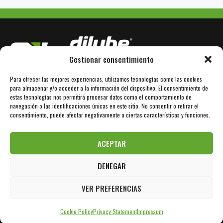
Gestionar consentimiento
Para ofrecer las mejores experiencias, utilizamos tecnologías como las cookies
Avda. Bertrán Güell 78
E-08850 Gavà / Barcelona
para almacenar y/o acceder a la información del dispositivo. El consentimiento de
estas tecnologías nos permitirá procesar datos como el comportamiento de
+34 936 110 101
www.dilube.com
navegación o las identificaciones únicas en este sitio. No consentir o retirar el
consentimiento, puede afectar negativamente a ciertas características y funciones.
info@sil-lubricants.com
ACEPTAR
DENEGAR
Aviso Legal
Política de Privacidad
Política de Cookies
VER PREFERENCIAS
© 2026 Sil Lubricants
Cookie Policy
Privacy Statement
Impressum