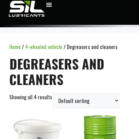
Home
/
4-wheeled vehicle
/ Degreasers and cleaners
DEGREASERS AND
CLEANERS
Showing all 4 results