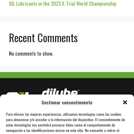
SIL Lubricants in the 2023 X-Trial World Championship
Recent Comments
No comments to show.
Gestionar consentimiento
Para ofrecer las mejores experiencias, utilizamos tecnologías como las cookies
Avda. Bertrán Güell 78
E-08850 Gavà / Barcelona
para almacenar y/o acceder a la información del dispositivo. El consentimiento de
estas tecnologías nos permitirá procesar datos como el comportamiento de
+34 936 110 101
www.dilube.com
navegación o las identificaciones únicas en este sitio. No consentir o retirar el