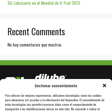
SIL Lubricants en el Mundial de X-Trial 2023
Recent Comments
No hay comentarios que mostrar.
Gestionar consentimiento
Para ofrecer las mejores experiencias, utilizamos tecnologías como las cookies
Avda. Bertrán Güell 78
E-08850 Gavà / Barcelona
para almacenar y/o acceder a la información del dispositivo. El consentimiento de
estas tecnologías nos permitirá procesar datos como el comportamiento de
+34 936 110 101
www.dilube.com
navegación o las identificaciones únicas en este sitio. No consentir o retirar el