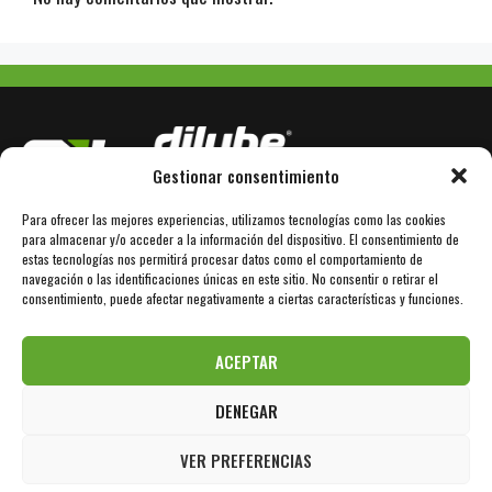
Gestionar consentimiento
Para ofrecer las mejores experiencias, utilizamos tecnologías como las cookies
Avda. Bertrán Güell 78
E-08850 Gavà / Barcelona
para almacenar y/o acceder a la información del dispositivo. El consentimiento de
estas tecnologías nos permitirá procesar datos como el comportamiento de
navegación o las identificaciones únicas en este sitio. No consentir o retirar el
+34 936 110 101
www.dilube.com
consentimiento, puede afectar negativamente a ciertas características y funciones.
info@sil-lubricants.com
ACEPTAR
DENEGAR
Aviso Legal
Política de Privacidad
Política de Cookies
VER PREFERENCIAS