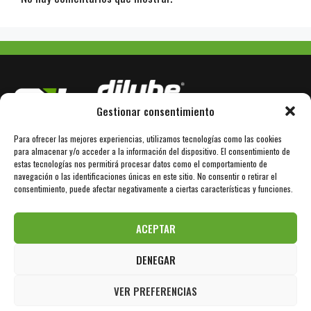
Gestionar consentimiento
Para ofrecer las mejores experiencias, utilizamos tecnologías como las cookies
Avda. Bertrán Güell 78
E-08850 Gavà / Barcelona
para almacenar y/o acceder a la información del dispositivo. El consentimiento de
estas tecnologías nos permitirá procesar datos como el comportamiento de
navegación o las identificaciones únicas en este sitio. No consentir o retirar el
+34 936 110 101
www.dilube.com
consentimiento, puede afectar negativamente a ciertas características y funciones.
info@sil-lubricants.com
ACEPTAR
DENEGAR
Aviso Legal
Política de Privacidad
Política de Cookies
VER PREFERENCIAS