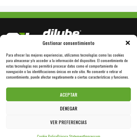
Gestionar consentimiento
Para ofrecer las mejores experiencias, utilizamos tecnologías como las cookies
Avda. Bertrán Güell 78
E-08850 Gavà / Barcelona
para almacenar y/o acceder a la información del dispositivo. El consentimiento de
estas tecnologías nos permitirá procesar datos como el comportamiento de
navegación o las identificaciones únicas en este sitio. No consentir o retirar el
+34 936 110 101
www.dilube.com
consentimiento, puede afectar negativamente a ciertas características y funciones.
info@sil-lubricants.com
ACEPTAR
DENEGAR
Aviso Legal
Política de Privacidad
Política de Cookies
VER PREFERENCIAS
© 2026 Sil Lubricants
Cookie Policy
Privacy Statement
Impressum