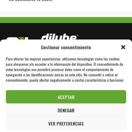
Gestionar consentimiento
Para ofrecer las mejores experiencias, utilizamos tecnologías como las cookies
Avda. Bertrán Güell 78
E-08850 Gavà / Barcelona
para almacenar y/o acceder a la información del dispositivo. El consentimiento de
estas tecnologías nos permitirá procesar datos como el comportamiento de
+34 936 110 101
www.dilube.com
navegación o las identificaciones únicas en este sitio. No consentir o retirar el
consentimiento, puede afectar negativamente a ciertas características y funciones.
info@sil-lubricants.com
ACEPTAR
DENEGAR
Aviso Legal
Política de Privacidad
Política de Cookies
VER PREFERENCIAS